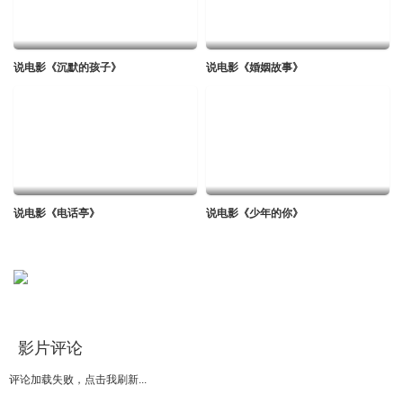
20190525
迅雷下载
本地下载
复制地址
说电影《沉默的孩子》
说电影《婚姻故事》
20190601
迅雷下载
本地下载
复制地址
20190608
迅雷下载
本地下载
复制地址
20190615
说电影《电话亭》
说电影《少年的你》
迅雷下载
本地下载
复制地址
20190622
迅雷下载
本地下载
复制地址
影片评论
20190629
迅雷下载
本地下载
复制地址
评论加载失败，点击我刷新...