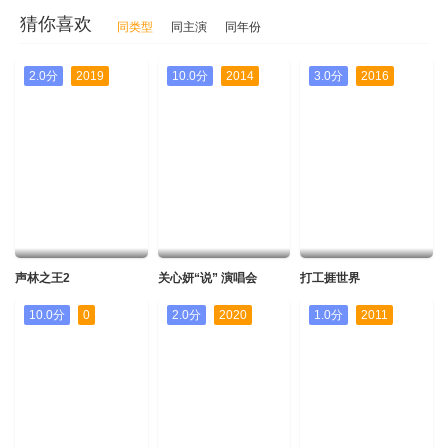
20190119
猜你喜欢
同类型
同主演
同年份
迅雷下载
本地下载
复制地址
20201114
20201121
20201128
20201205
2.0分
2019
10.0分
2014
3.0分
2016
20190126
20201212
20201219
20210102
20210130
迅雷下载
本地下载
复制地址
20210206
20210213
20210220
20210227
20190202
20210306
20210313
迅雷下载
本地下载
复制地址
20190209
迅雷下载
本地下载
复制地址
声林之王2
关心妍“说” 演唱会
打工捱世界
20190216
10.0分
0
2.0分
2020
1.0分
2011
迅雷下载
本地下载
复制地址
20190223
迅雷下载
本地下载
复制地址