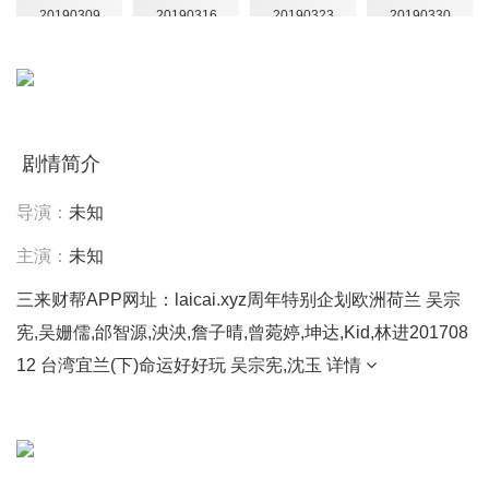
20190309
20190316
20190323
20190330
20190406
20190413
20190420
20190427
20190504
20190511
20190518
20190525
剧情简介
20190601
20190608
20190615
20190622
导演：
未知
20190629
20190706
20190713
20190720
主演：
未知
20190727
20190803
20190810
20190817
三来财帮APP网址：laicai.xyz周年特别企划欧洲荷兰 吴宗
20190824
20190831
20190914
20190928
宪,吴姗儒,邰智源,泱泱,詹子晴,曾菀婷,坤达,Kid,林进201708
12 台湾宜兰(下)命运好好玩 吴宗宪,沈玉
详情
20191005
20191012
20191019
20191026
20191102
20191109
20191116
20191123
20191130
20191207
20191221
20191228