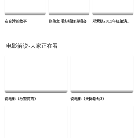
20190302
迅雷下载
本地下载
复制地址
在台湾的故事
张伟文 唱好唱好演唱会
邓紫棋2011年红馆演唱会
20190309
迅雷下载
本地下载
复制地址
电影解说-大家正在看
20190316
迅雷下载
本地下载
复制地址
20190323
迅雷下载
本地下载
复制地址
20190330
说电影《欲望商店》
说电影《天际浩劫3》
迅雷下载
本地下载
复制地址
20190406
迅雷下载
本地下载
复制地址