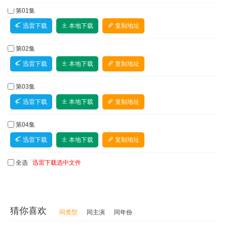
第01集
迅雷下载
本地下载
复制地址
第02集
迅雷下载
本地下载
复制地址
第03集
迅雷下载
本地下载
复制地址
第04集
迅雷下载
本地下载
复制地址
全选
第05集
迅雷下载选中文件
迅雷下载
本地下载
复制地址
第06集
猜你喜欢
同类型
同主演
同年份
迅雷下载
本地下载
复制地址