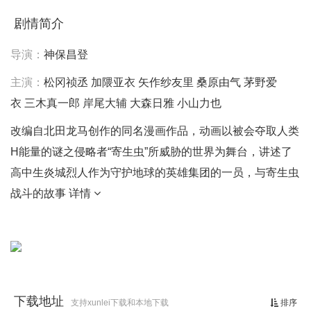
剧情简介
导演：
神保昌登
主演：
松冈祯丞
加隈亚衣
矢作纱友里
桑原由气
茅野爱
衣
三木真一郎
岸尾大辅
大森日雅
小山力也
改编自北田龙马创作的同名漫画作品，动画以被会夺取人类
H能量的谜之侵略者“寄生虫”所威胁的世界为舞台，讲述了
高中生炎城烈人作为守护地球的英雄集团的一员，与寄生虫
战斗的故事
详情
下载地址
支持xunlei下载和本地下载
排序