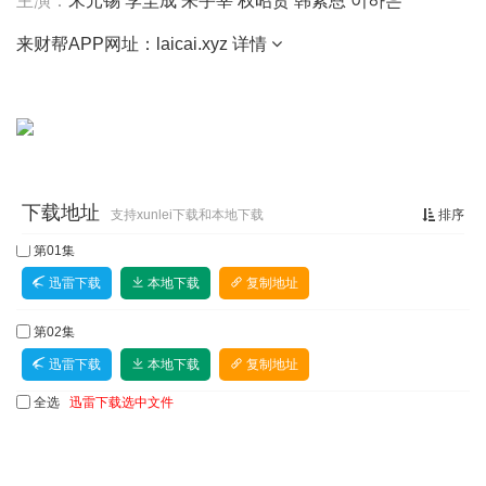
主演：
宋元锡
李圭成
朱宇宰
权昭贤
韩素恩
이하은
来财帮APP网址：laicai.xyz
详情
下载地址
支持xunlei下载和本地下载
排序
第01集
迅雷下载
本地下载
复制地址
第02集
迅雷下载
本地下载
复制地址
全选
迅雷下载选中文件