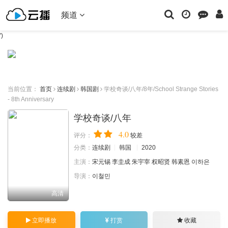
频道
')
当前位置：
首页
连续剧
韩国剧
学校奇谈/八年/8年/School Strange Stories
- 8th Anniversary
学校奇谈/八年
4.0
评分：
较差
分类：
连续剧
韩国
2020
主演：
宋元锡
李圭成
朱宇宰
权昭贤
韩素恩
이하은
导演：
이철민
高清
立即播放
打赏
收藏