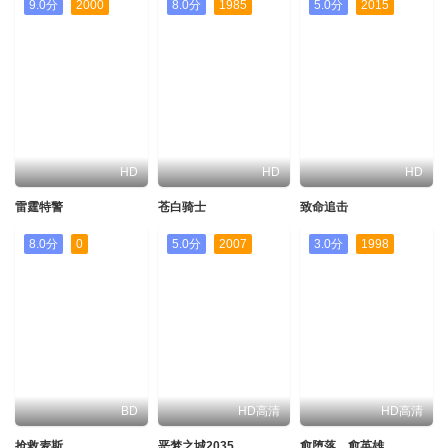
9.0分
2000
8.0分
1985
5.0分
2015
HD
HD
HD
雷霆特警
苍白骑士
致命追击
8.0分
0
5.0分
2007
3.0分
1998
BD
HD高清
HD高清
抢救麦斯
恶梦之城2035
愈堕落，愈英雄