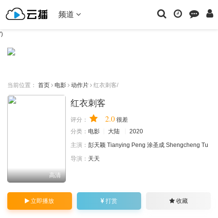
频道
')
当前位置：
首页
电影
动作片
红衣刺客/
红衣刺客
2.0
评分：
很差
分类：
电影
大陆
2020
主演：
彭天颖
Tianying
Peng
涂圣成
Shengcheng
Tu
导演：
天天
高清
立即播放
打赏
收藏