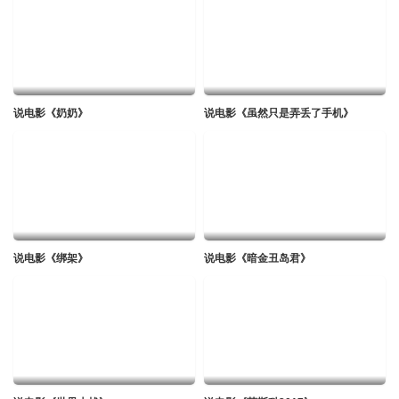
说电影《奶奶》
说电影《虽然只是弄丢了手机》
说电影《绑架》
说电影《暗金丑岛君》