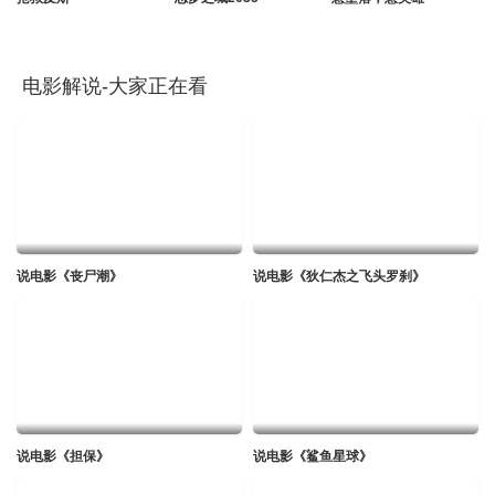
电影解说-大家正在看
说电影《丧尸潮》
说电影《狄仁杰之飞头罗刹》
说电影《担保》
说电影《鲨鱼星球》