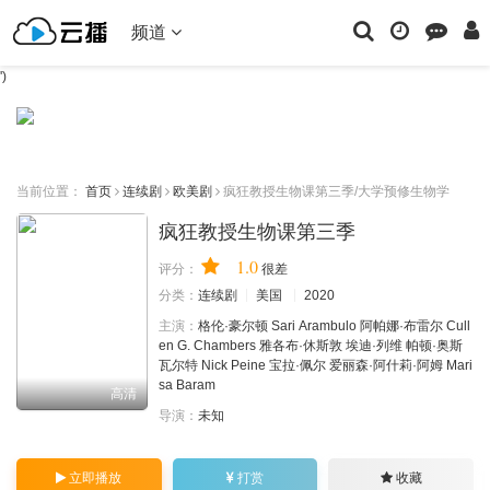
频道
')
当前位置：
首页
连续剧
欧美剧
疯狂教授生物课第三季/大学预修生物学
疯狂教授生物课第三季
1.0
评分：
很差
分类：
连续剧
美国
2020
主演：
格伦·豪尔顿
Sari
Arambulo
阿帕娜·布雷尔
Cull
en
G.
Chambers
雅各布·休斯敦
埃迪·列维
帕顿·奥斯
瓦尔特
Nick
Peine
宝拉·佩尔
爱丽森·阿什莉·阿姆
Mari
sa
Baram
高清
导演：
未知
立即播放
打赏
收藏