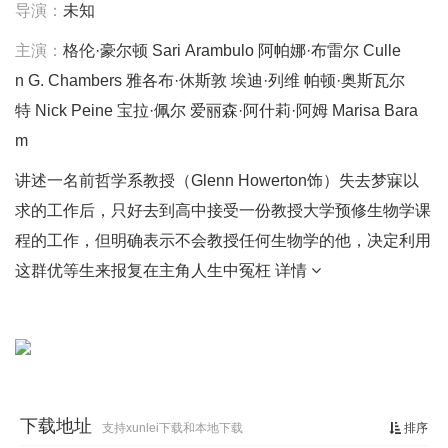
导演：
未知
主演：
格伦·豪尔顿
Sari
Arambulo
阿帕娜·布雷尔
Culle
n
G.
Chambers
雅各布·休斯敦
埃迪·列维
帕顿·奥斯瓦尔
特
Nick
Peine
宝拉·佩尔
爱丽森·阿什莉·阿姆
Marisa
Bara
m
讲述一名前哲学系教授（Glenn Howerton饰）失去梦寐以
求的工作后，只好去到高中接受一份教授大学预修生物学课
程的工作，但明确表示不会教授任何生物学的他，决定利用
这群优等生来报复在主角人生中冤枉
详情
下载地址
支持xunlei下载和本地下载
排序