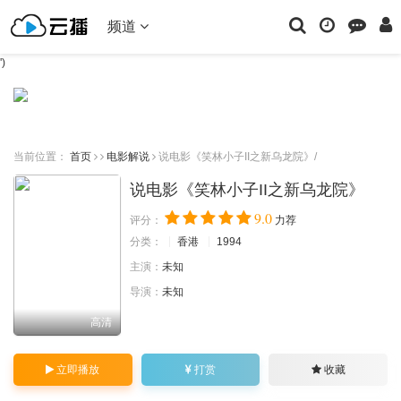
频道
')
当前位置：
首页
电影解说
说电影《笑林小子II之新乌龙院》/
说电影《笑林小子II之新乌龙院》
9.0
评分：
力荐
分类：
香港
1994
主演：
未知
导演：
未知
高清
立即播放
打赏
收藏