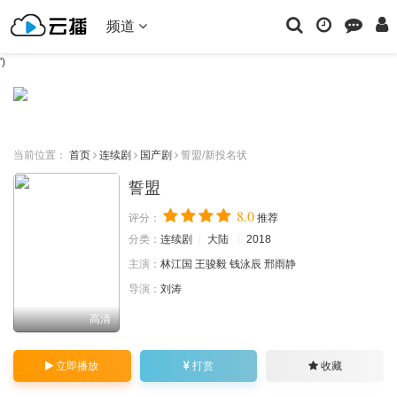
频道
')
当前位置：
首页
连续剧
国产剧
誓盟/新投名状
誓盟
8.0
评分：
推荐
分类：
连续剧
大陆
2018
主演：
林江国
王骏毅
钱泳辰
邢雨静
导演：
刘涛
高清
立即播放
打赏
收藏