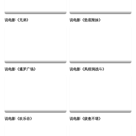
第18集
说电影《兄弟》
说电影《垫底辣妹》
迅雷下载
本地下载
复制地址
第19集
迅雷下载
本地下载
复制地址
第20集
迅雷下载
本地下载
复制地址
说电影《暹罗广场》
说电影《凤梧洞战斗》
第21集
迅雷下载
本地下载
复制地址
第22集
迅雷下载
本地下载
复制地址
说电影《欢乐谷》
说电影《疲惫不堪》
第23集
迅雷下载
本地下载
复制地址