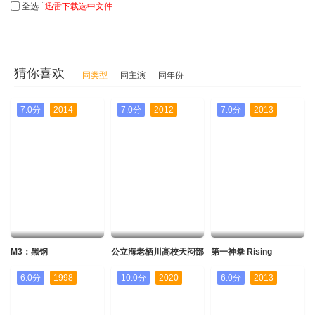
全选
第05集
迅雷下载选中文件
迅雷下载
本地下载
复制地址
第06集
猜你喜欢
同类型
同主演
同年份
迅雷下载
本地下载
复制地址
7.0分
2014
7.0分
2012
7.0分
2013
第07集
迅雷下载
本地下载
复制地址
第08集
迅雷下载
本地下载
复制地址
第09集
迅雷下载
本地下载
复制地址
M3：黑钢
公立海老栖川高校天闷部
第一神拳 Rising
第10集
6.0分
1998
10.0分
2020
6.0分
2013
迅雷下载
本地下载
复制地址