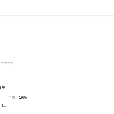
o tamago
较差
年份：
1985
田圭一