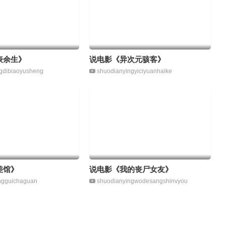
表余生》
说电影《异次元骇客》
gdibiaoyusheng
shuodianyingyiciyuanhaike
差馆》
说电影《我的丧尸女友》
ngguichaguan
shuodianyingwodesangshinvyou