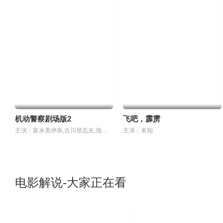
机动警察剧场版2
飞吧，霹雳
主演：富永美伊奈,古川登志夫,池水通洋,西村知道,根津甚八,竹中直人
主演：未知
电影解说-大家正在看