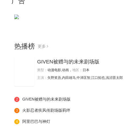
广告
热播榜
更多
GIVEN被赠与的未来剧场版
类型：
动漫电影,动画，
地区：
日本
主演：
矢野奖吾,内田雄马,中泽匡智,江口拓也,浅沼晋太郎
GIVEN被赠与的未来剧场版
2
火影忍者疾风传剧场版羁绊
3
阿里巴巴与神灯
4