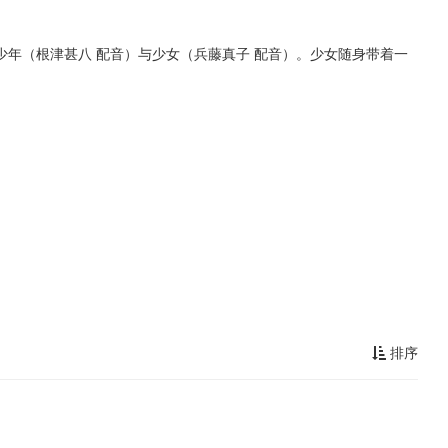
年（根津甚八 配音）与少女（兵藤真子 配音）。少女随身带着一
排序