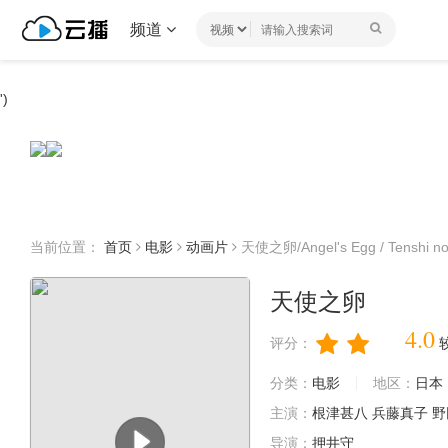
频道
')
当前位置：
首页
电影
动画片
天使之卵/Angel's Egg / Tenshi n
天使之卵
4.0
评分：
分类：
电影
地区：
日本
主演：
根津甚八
兵藤真子
野
导演：
押井守