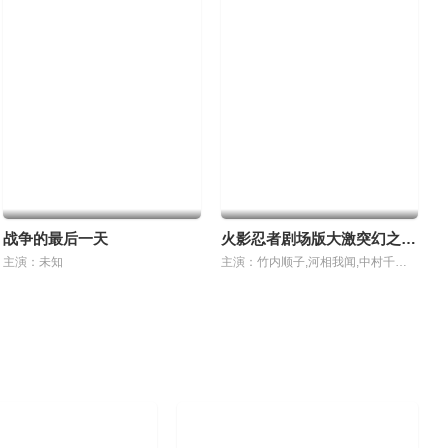
战争的最后一天
火影忍者剧场版大激突幻之地底遗迹
主演：未知
主演：竹内顺子,河相我闻,中村千绘,森久保祥太郎,石田彰,加濑康之,高乃丽,小岛幸子,桑岛法子,本田贵子,加藤优子,志村知幸,宫岛史年,吉野贵宏,加藤将之,酒井敬幸,黑川智花,野岛昭生,野泽那智