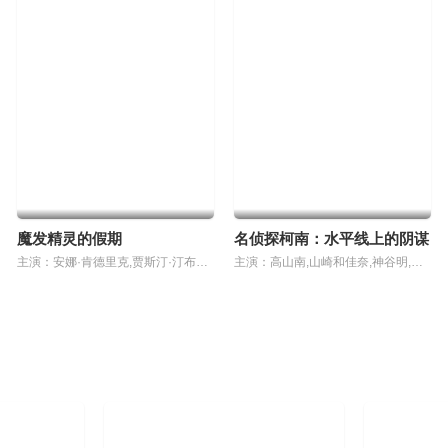
魔发精灵的假期
名侦探柯南：水平线上的阴谋
主演：安娜·肯德里克,贾斯汀·汀布莱克,佐伊·丹斯切尔,克里斯托夫·梅兹-普莱瑟,詹姆斯·柯登,罗恩·芬奇斯,昆瑙·内亚,艾诺·贾沃,卡洛琳·耶尔特,沃尔特·道恩,凯文·迈克尔·理查德森,柯提斯·史东,Mike,Mitchell
主演：高山南,山崎和佳奈,神谷明,山口胜平