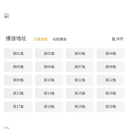
播放地址
排序
云播加速
在线播放
第01集
第02集
第03集
第04集
第05集
第06集
第07集
第08集
第09集
第10集
第11集
第12集
第13集
第14集
第15集
第16集
第17集
第18集
第19集
第20集