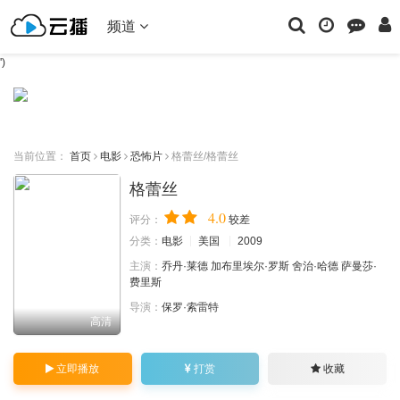
频道
')
当前位置：
首页
电影
恐怖片
格蕾丝/格蕾丝
格蕾丝
4.0
评分：
较差
分类：
电影
美国
2009
主演：
乔丹·莱德
加布里埃尔·罗斯
舍治·哈德
萨曼莎·
费里斯
导演：
保罗·索雷特
高清
立即播放
打赏
收藏