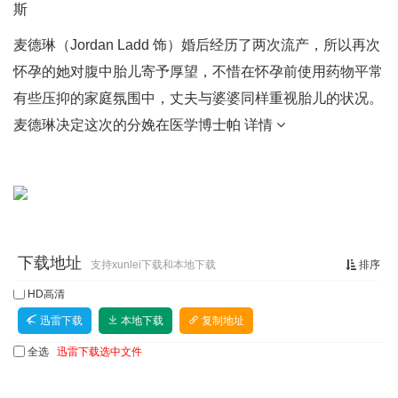
斯
麦德琳（Jordan Ladd 饰）婚后经历了两次流产，所以再次
怀孕的她对腹中胎儿寄予厚望，不惜在怀孕前使用药物平常
有些压抑的家庭氛围中，丈夫与婆婆同样重视胎儿的状况。
麦德琳决定这次的分娩在医学博士帕
详情
下载地址
支持xunlei下载和本地下载
排序
HD高清
迅雷下载
本地下载
复制地址
全选
迅雷下载选中文件