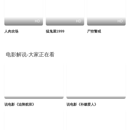
HD
HD
HD
人肉农场
猛鬼屋1999
尸控警戒
电影解说-大家正在看
说电影《迫降航班》
说电影《补缀爱人》