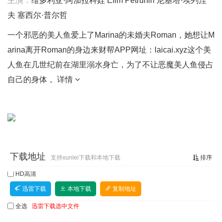
主演：
维多利亚·阿加拉科娃
Efim
Petrunin
尼基塔·埃列涅
夫
塞西尔·普尔哲
一个邪恶的美人鱼爱上了Marina的未婚夫Roman，她想让M
arina离开Roman的身边来财帮APP网址：laicai.xyz这个美
人鱼在几世纪前在湖里溺水身亡，为了不让恶魔美人鱼侵占
自己的身体，
详情
下载地址
支持xunlei下载和本地下载
排序
HD高清
迅雷下载
本地下载
复制地址
全选
迅雷下载选中文件