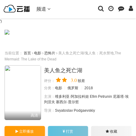
频道
')
当前位置：
首页
电影
恐怖片
美人鱼之死亡湖/鬼人鱼：死水禁地,The
Mermaid: The Lake of the Dead
美人鱼之死亡湖
3.0
评分：
较差
分类：
电影
俄罗斯
2018
主演：
维多利亚·阿加拉科娃
Efim
Petrunin
尼基塔·埃
列涅夫
塞西尔·普尔哲
导演：
Svyatoslav
Podgaevskiy
高清
立即播放
打赏
收藏