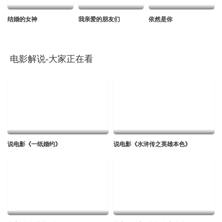
迅雷下载
本地下载
复制地址
结婚的女神
我亲爱的朋友们
依然是你
第13集
迅雷下载
本地下载
复制地址
电影解说-大家正在看
第14集
迅雷下载
本地下载
复制地址
第15集
迅雷下载
本地下载
复制地址
第16集
说电影《一纸婚约》
说电影《水浒传之英雄本色》
迅雷下载
本地下载
复制地址
第17集
迅雷下载
本地下载
复制地址
第18集