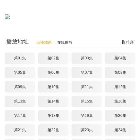
播放地址
排序
云播加速
在线播放
第01集
第02集
第03集
第04集
第05集
第06集
第07集
第08集
第09集
第10集
第11集
第12集
第13集
第14集
第15集
第16集
第17集
第18集
第19集
第20集
第21集
第22集
第23集
第24集