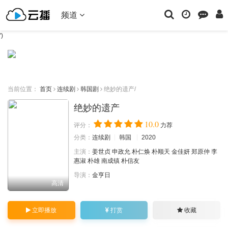
频道
')
当前位置：
首页
连续剧
韩国剧
绝妙的遗产/
绝妙的遗产
10.0
评分：
力荐
分类：
连续剧
韩国
2020
主演：
姜世贞
申政允
朴仁焕
朴顺天
金佳妍
郑原仲
李
惠淑
朴雄
南成镇
朴信友
导演：
金亨日
高清
立即播放
打赏
收藏