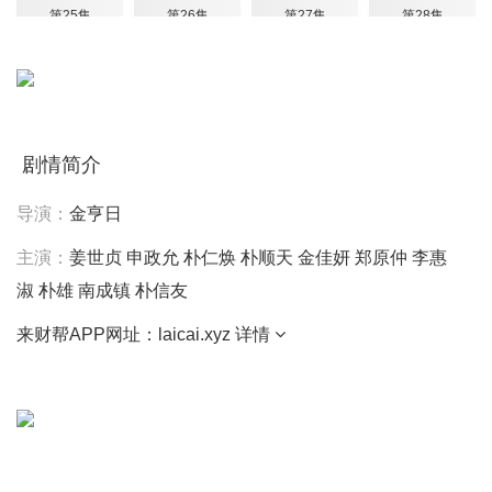
第25集
第26集
第27集
第28集
第29集
第30集
第31集
第32集
第33集
第34集
第35集
第36集
剧情简介
第37集
第38集
第39集
第40集
导演：
金亨日
第41集
第42集
第43集
第44集
主演：
姜世贞
申政允
朴仁焕
朴顺天
金佳妍
郑原仲
李惠
第45集
第46集
第47集
第48集
淑
朴雄
南成镇
朴信友
第49集
第50集
第51集
第52集
来财帮APP网址：laicai.xyz
详情
第53集
第54集
第55集
第56集
第57集
第58集
第59集
第60集
第61集
第62集
第63集
第64集