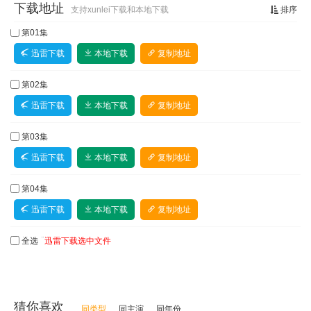
下载地址
支持xunlei下载和本地下载
排序
第65集
第66集
第67集
第68集
第01集
第69集
第70集
第71集
第72集
迅雷下载
本地下载
复制地址
第73集
第74集
第75集
第76集
第02集
迅雷下载
本地下载
复制地址
第77集
第78集
第79集
第80集
第03集
第81集
第82集
第83集
第84集
迅雷下载
本地下载
复制地址
第85集
第86集
第87集
第88集
第04集
迅雷下载
第89集
本地下载
第90集
复制地址
第91集
第92集
全选
第05集
迅雷下载选中文件
第93集
第94集
第95集
第96集
迅雷下载
本地下载
复制地址
第97集
第98集
第99集
第100集
第06集
猜你喜欢
第101集
第102集
第103集
第104集
同类型
同主演
同年份